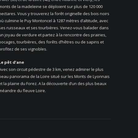
monts de la madeleine se déploient sur plus de 120 000
hectares. Vous y trouverez la forêt originelle des bois noirs
où culmine le Puy Montoncel à 1287 mètres d’altitude, avec
ses ruisseaux et ses tourbières. Venez-vous balader dans
un joyau de verdure et partez à la rencontre des prairies,
bocages, tourbières, des forêts d’hêtres ou de sapins et
profitez de ses vignobles.
Le pêt d’ane
Avec son circuit pédestre de 3 km, venez admirer le plus
beau panorama de la Loire situé sur les Monts de Lyonnais
et la plaine du Forez. A la découverte d’un des plus beaux
méandre du fleuve Loire.