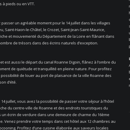
es à pieds ou en VTT.
z passer un agréable moment pour le 14 juillet dans les villages
 Saint-Haon-le-Châtel, le Crozet, Saint-Jean-Saint-Maurice,
riche et mouvementé du Département de la Loire en flânant dans
nombre de trésors dans des écrins naturels d’exception.
 et est aussi le départ du canal Roanne Digoin, flânez à l’ombre du
nt de quiétude et tranquillité en pleine nature. Pour profitez
 possibilité de louer au port de plaisance de la ville Roanne des
son d’été.
4 juillet, vous avez la possibilité de passer votre séjour à l’hôtel
he du centre-ville de Roanne et des endroits touristiques du
s un écrin de verdure dans une demeure de charme du 16ème
le. Venez prendre votre temps dans cet hôtel aux 12 chambres au
cooning. Profitez d’une cuisine élaborée aux saveurs locales