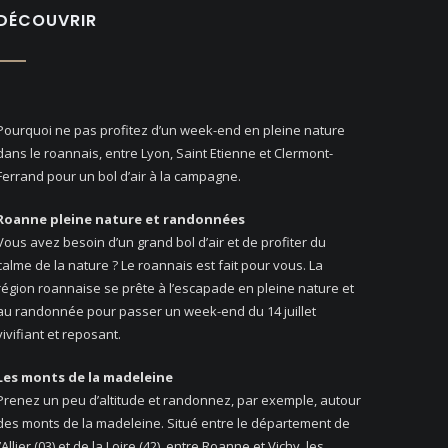
DÉCOUVRIR
Pourquoi ne pas profitez d’un week-end en pleine nature
dans le roannais, entre Lyon, Saint Etienne et Clermont-
Ferrand pour un bol d’air à la campagne.
Roanne pleine nature et randonnées
Vous avez besoin d’un grand bol d’air et de profiter du
calme de la nature ? Le roannais est fait pour vous. La
région roannaise se prête à l’escapade en pleine nature et
au randonnée pour passer un week-end du 14 juillet
vivifiant et reposant.
Les monts de la madeleine
Prenez un peu d’altitude et randonnez, par exemple, autour
des monts de la madeleine. Situé entre le département de
l’Allier (03) et de la Loire (42), entre Roanne et Vichy, les