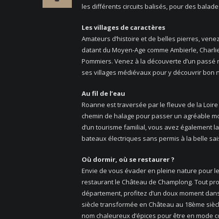
les différents circuits balisés, pour des balad
Les villages de caractères
Amateurs d’histoire et de belles pierres, vene
datant du Moyen-Age comme Ambierle, Charlieu,
Pommiers. Venez à la découverte d’un passé 
ses villages médiévaux pour y découvrir bon 
Au fil de l’eau
Roanne est traversée par le fleuve de la Loire
chemin de halage pour passer un agréable mome
d’un tourisme familial, vous avez également la
bateaux électriques sans permis à la belle sai
Où dormir, où se restaurer ?
Envie de vous évader en pleine nature pour le 1
restaurant le Château de Champlong. Tout proc
département, profitez d’un doux moment dan
siècle transformée en Château au 18ème sièc
nom chaleureux d’épices pour être en mode co