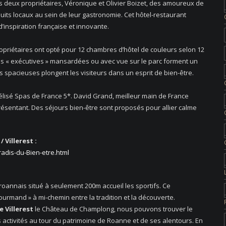
es deux propriétaires, Véronique et Olivier Boizet, des amoureux de
uits locaux au sein de leur gastronomie. Cet hôtel-restaurant
d’inspiration française et innovante.
ropriétaires ont opté pour 12 chambres d’hôtel de couleurs selon 12
es « exécutives » mansardées ou avec vue sur le parc forment un
s spacieuses plongent les visiteurs dans un esprit de bien-être.
élisé Spas de France 5*. David Grand, meilleur main de France
ésentant. Des séjours bien-être sont proposés pour allier calme
 Villerest :
dis-du-Bien-etre.html
 roannais situé à seulement 200m accueil les sportifs. Ce
gourmand » à mi-chemin entre la tradition et la découverte.
 Villerest
le Château de Champlong, nous pouvons trouver le
ctivités au tour du patrimoine de Roanne et de ses alentours. En