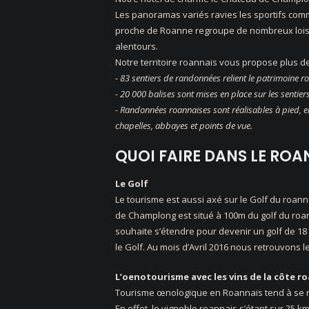
Les panoramas variés ravies les sportifs comm
proche de Roanne regroupe de nombreux loisirs
alentours.
Notre territoire roannais vous propose plus 
-
83 sentiers de randonnées relient le patrimoine r
- 20 000 balises sont mises en place sur les sentiers 
- Randonnées roannaises sont réalisables à pied, 
chapelles, abbayes et points de vue.
QUOI FAIRE DANS LE ROA
Le Golf
Le tourisme est aussi axé sur le Golf du roanna
de Champlong est situé à 100m du golf du roa
souhaite s’étendre pour devenir un golf de 18 
le Golf. Au mois d’Avril 2016 nous retrouvons
L’oenotourisme avec les vins de la côte r
Tourisme œnologique en Roannais tend à se rép
En effet, le vignoble roannais s’étant sur 25 