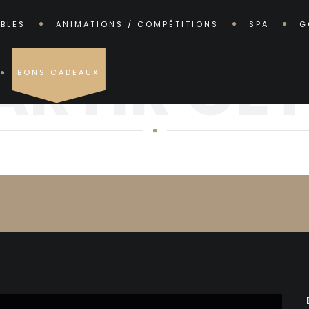
ABLES
ANIMATIONS / COMPÉTITIONS
SPA
G
ARTIR CET 
BONS CADEAUX
OÙ PARTIR CET ÉTÉ ?