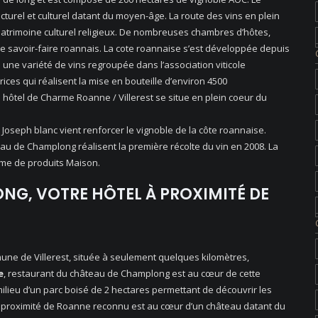
cturel et culturel datant du moyen-âge. La route des vins en plein
patrimoine culturel religieux. De nombreuses chambres d’hôtes,
le savoir-faire roannais. La cote roannaise s’est développée depuis
 à une variété de vins regroupée dans l’association viticole
ces qui réalisent la mise en bouteille d’environ 4500
hôtel de Charme Roanne / Villerest se situe en plein coeur du
 Joseph blanc vient renforcer le vignoble de la côte roannaise.
eau de Champlong réalisent la première récolte du vin en 2008. La
me de produits Maison.
NG, VOTRE HÔTEL À PROXIMITÉ DE
une de Villerest, située à seulement quelques kilomètres,
e
, restaurant du château de Champlong est au cœur de cette
ilieu d’un parc boisé de 2 hectares permettant de découvrir les
à proximité de Roanne reconnu est au cœur d’un château datant du