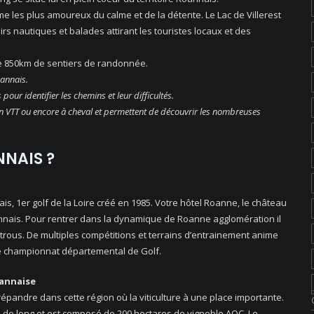
e les plus amoureux du calme et de la détente. Le Lac de Villerest
 nautiques et balades attirant les touristes locaux et des
de 850km de sentiers de randonnée.
oannais.
pour identifier les chemins et leur difficultés.
en VTT ou encore à cheval et permettent de découvrir les nombreuses
NNAIS ?
is, 1er golf de la Loire créé en 1985. Votre hôtel Roanne, le château
nnais. Pour rentrer dans la dynamique de Roanne agglomération il
trous. De multiples compétitions et terrains d’entrainement anime
 le championnat départemental de Golf.
oannaise
andre dans cette région où la viticulture à une place importante.
km de long et est composé de 200 hectares de vignoble AOC. Le