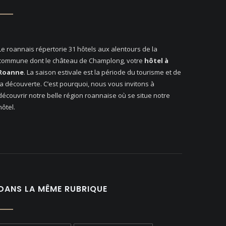
Le roannais répertorie 31 hôtels aux alentours de la
commune dont le château de Champlong, votre
hôtel à
Roanne
. La saison estivale est la période du tourisme et de
la découverte. C’est pourquoi, nous vous invitons à
découvrir notre belle région roannaise où se situe notre
hôtel.
DANS LA MÊME RUBRIQUE