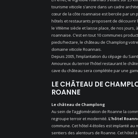
tourisme viticole s’ancre dans un cadre archite
cœur de la côte roannaise est bercée par un 
hôtels et restaurants proposent de découvrir 
le VIIIème siècle et laisse place, de nos jours,
roannaise. C’est en tout 10 communes productri
pieds/hectare, le château de Champlong votre 
domaine viticole Roannais.
Depuis 2005, l’implantation du cépage du Saint
Amoureux du terroir l’hôtel restaurant le chât
cave du château sera complétée par une gam
LE CHÂTEAU DE CHAMPLO
ROANNE
Le château de Champlong
Au sein de l’agglomération de Roanne la comm
regroupe terroir et modernité.
L’hôtel Roann
commune. Cet hôtel 4 étoiles est implanté au m
sentiers des alentours de Roanne. Cet hôtel 