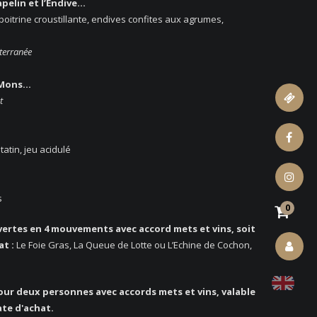
pelin et l’Endive…
poitrine croustillante, endives confites aux agrumes,
terranée
 Mons…
t
ticket
facebook
atin, jeu acidulé
instagram
s
0
ertes en 4 mouvements avec accord mets et vins, soit
at :
Le Foie Gras, La Queue de Lotte ou L’Echine de Cochon,
account
our deux personnes avec accords mets et vins, valable
ate d'achat.