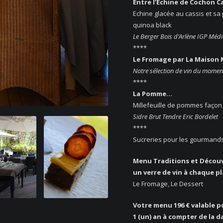
Entre l’Echine de Cochon Ca
Echine glacée au cassis et sa 
quinoa black
Le Berger Bois d’Arlène IGP Médi
****
Le Fromage par La Maison
Notre sélection de vin du momen
****
La Pomme…
Millefeuille de pommes façon t
Sidre Brut Tendre Eric Bordelet
****
Sucreries pour les gourmand
Menu Traditions et Découv
un verre de vin à chaque pl
Le Fromage, Le Dessert
Votre menu 196 € valable p
1 (un) an à compter de la d