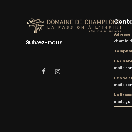
Conta
Adresse 
Suivez-nous
chemin de
Téléphon
Le Châte
mail :
co
facebook
instagram
Le Spa /
mail :
con
La Brasse
mail :
go