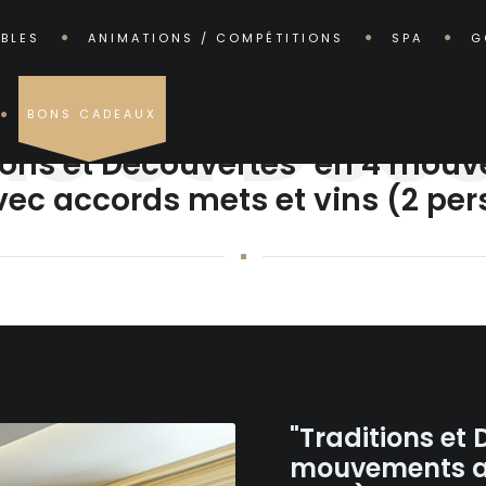
ABLES
ANIMATIONS / COMPÉTITIONS
SPA
G
ns et Déc
BONS CADEAUX
LES TABLES/ATELIER
tions et Découvertes" en 4 mou
vec accords mets et vins (2 pers
"Traditions et
mouvements av