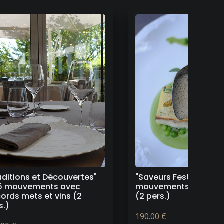
veurs Festives" 5
"Saveurs Festives" 5
vements hors boissons
mouvements avec ac
pers.)
mets et vins (2 pers.)
.00 €
260.00 €