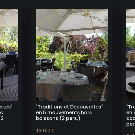
ertes"
"Traditions et Découvertes"
"Sa
s
en 5 mouvements avec
mou
accords mets et vins (2
(2 
pers.)
190