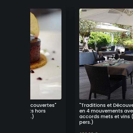
aditions et Découvertes"
"Traditions et Découv
4 mouvements avec
en 5 mouvements hor
ords mets et vins (2
boissons (2 pers.)
.)
160.00 €