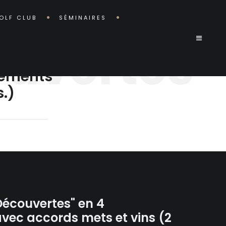
OLF CLUB
SÉMINAIRES
ouvertes"
vements
.)
 Découvertes" en 4
ec accords mets et vins (2