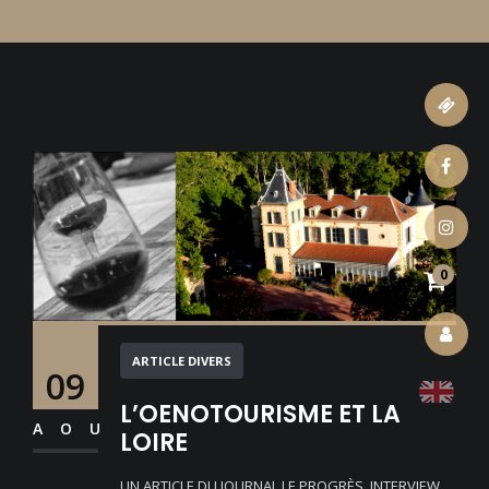
ticket
facebook
instagram
0
account
ARTICLE DIVERS
09
L’OENOTOURISME ET LA
AOU
LOIRE
UN ARTICLE DU JOURNAL LE PROGRÈS, INTERVIEW