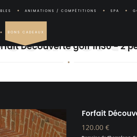
ABLES
ANIMATIONS / COMPÉTITIONS
SPA
G
écouverte 
BONS CADEAUX
GOLF CLUB
rfait Découverte golf 1h30 - 2 p
Forfait Découve
120.00 €