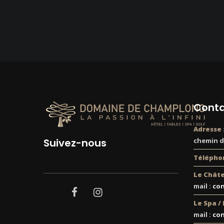
Conta
Adresse 
Suivez-nous
chemin de
Téléphon
Le Châte
mail :
co
facebook
instagram
Le Spa /
mail :
con