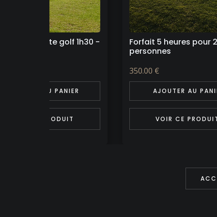
ait 5 heures pour 2
Forfait Découverte golf
sonnes
pers
00 €
329.00 €
AJOUTER AU PANIER
AJOUTER AU PANI
VOIR CE PRODUIT
VOIR CE PRODUI
ACC