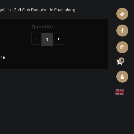
 golf : Le Golf Club Domaine de Champlong
ticket
Quantité
facebook
–
+
instagram
IER
0
account