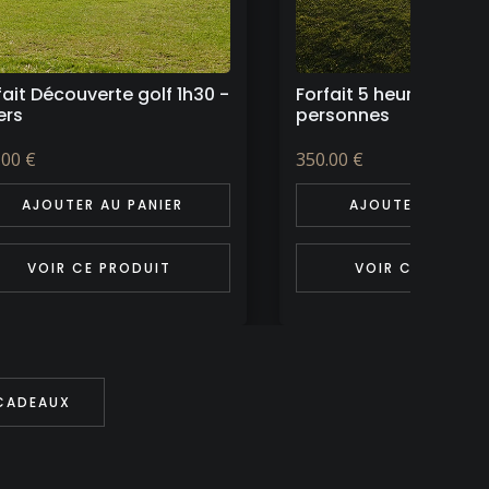
fait 5 heures pour 2
Forfait Découverte gol
sonnes
pers
.00 €
329.00 €
AJOUTER AU PANIER
AJOUTER AU PAN
VOIR CE PRODUIT
VOIR CE PRODU
 CADEAUX