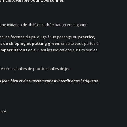
f Club, valable pour 2 personnes
’une initiation de 1h30 encadrée par un enseignant.
es les facettes du jeu du golf : un passage au
practice,
s de chipping et putting green
, ensuite vous partez à
mpact 9 trous
en suivant les indications sur Pro sur les
 : clubs, balles de practice, balles de jeu
 jean bleu et du survetement est interdit dans l'étiquette
120€